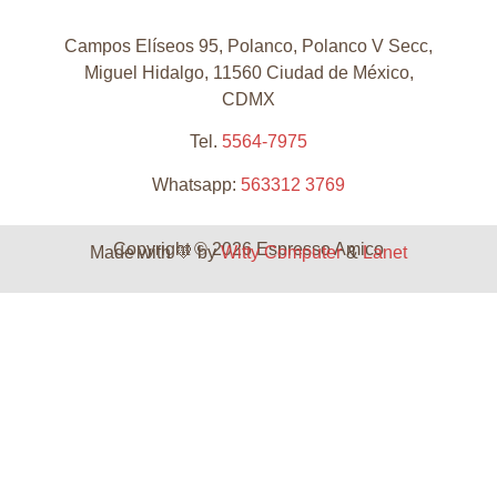
Campos Elíseos 95, Polanco, Polanco V Secc,
Miguel Hidalgo, 11560 Ciudad de México,
CDMX
Tel.
5564-7975
Whatsapp:
563312 3769
Copyright © 2026 Espresso Amico
Made with 💛 by
Witty Computer
&
Lanet