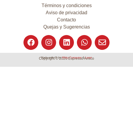
Términos y condiciones
Aviso de privacidad
Contacto
Quejas y Sugerencias
Made with 💛 by
Witty Computer
&
Lanet
Copyright © 2026 Espresso Amico